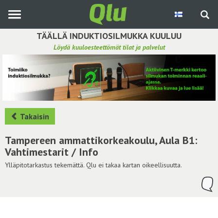
Siirry
pääsisältöön
TÄÄLLÄ INDUKTIOSILMUKKA KUULUU
Löydä kuuloesteettömät tilat ja palvelut
Etsi induktiosilmukka
Tee ehdotus ja vaikuta kuulemiskokemukseen
Hae ehdotuksia
Takaisin
Käyttöohje
Tampereen ammattikorkeakoulu, Aula B1:
Vahtimestarit / Info
Yhteydenottopyyntö
Ylläpitotarkastus tekemättä. Qlu ei takaa kartan oikeellisuutta.
Kirjaudu sisään