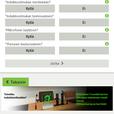
*Induktiosilmukan merkintään?
Kyllä
Ei
*Induktiosilmukan toimivuuteen?
Kyllä
Ei
*Mikrofonin käyttöön?
Kyllä
Ei
*Yleiseen kuuluvuuteen?
Kyllä
Ei
Jatka
Takaisin