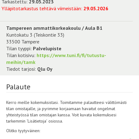
Tarkastettu:
29.05.2023
Ylläpitotarkastus tehtävä viimeistään:
29.05.2026
Tampereen ammattikorkeakoulu / Aula B1
Kuntokatu 3 (Teiskontie 33)
33500 Tampere
Tilan tyyppi:
Palvelupiste
Tilan kotisivu:
https://www.tuni.fi/fi/tutustu-
meihin/tamk
Tiedot tarjosi:
Qlu Oy
Palaute
Kerro meille kokemuksistasi. Toimitamme palautteesi välittömästi
tilan omistajalle, ja pyrimme korjaamaan havaitut ongelmat
yhteistyössä tilan omistajan kanssa. Voit kuvata kokemuksesi
tarkemmin 'Lisätietoja' osiossa.
Olitko tyytyväinen: