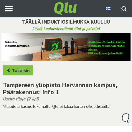
Siirry
pääsisältöön
TÄÄLLÄ INDUKTIOSILMUKKA KUULUU
Löydä kuuloesteettömät tilat ja palvelut
Etsi induktiosilmukka
Tee ehdotus ja vaikuta kuulemiskokemukseen
Hae ehdotuksia
Takaisin
Käyttöohje
Tampereen yliopisto Hervannan kampus,
Päärakennus: Info 1
Yhteydenottopyyntö
Useita tiloja (2 kpl)
Ylläpitotarkastus tekemättä. Qlu ei takaa kartan oikeellisuutta.
Kirjaudu sisään