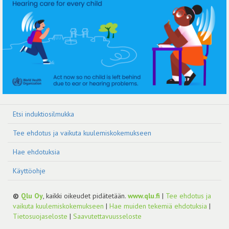
Etsi induktiosilmukka
Tee ehdotus ja vaikuta kuulemiskokemukseen
Hae ehdotuksia
Käyttöohje
©
Qlu Oy
, kaikki oikeudet pidätetään.
www.qlu.fi
|
Tee ehdotus ja
vaikuta kuulemiskokemukseen
|
Hae muiden tekemiä ehdotuksia
|
Tietosuojaseloste
|
Saavutettavuusseloste