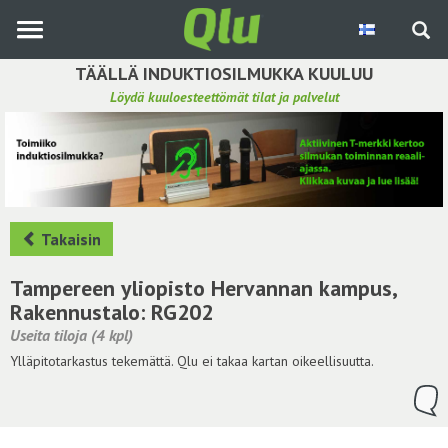
Siirry
pääsisältöön
TÄÄLLÄ INDUKTIOSILMUKKA KUULUU
Löydä kuuloesteettömät tilat ja palvelut
Etsi induktiosilmukka
Tee ehdotus ja vaikuta kuulemiskokemukseen
Hae ehdotuksia
Takaisin
Käyttöohje
Tampereen yliopisto Hervannan kampus,
Rakennustalo: RG202
Yhteydenottopyyntö
Useita tiloja (4 kpl)
Ylläpitotarkastus tekemättä. Qlu ei takaa kartan oikeellisuutta.
Kirjaudu sisään