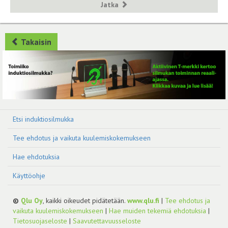
Jatka
Takaisin
Etsi induktiosilmukka
Tee ehdotus ja vaikuta kuulemiskokemukseen
Hae ehdotuksia
Käyttöohje
©
Qlu Oy
, kaikki oikeudet pidätetään.
www.qlu.fi
|
Tee ehdotus ja
vaikuta kuulemiskokemukseen
|
Hae muiden tekemiä ehdotuksia
|
Tietosuojaseloste
|
Saavutettavuusseloste