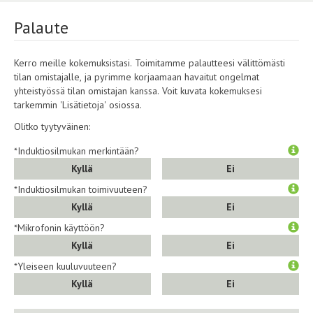
Palaute
Kerro meille kokemuksistasi. Toimitamme palautteesi välittömästi
tilan omistajalle, ja pyrimme korjaamaan havaitut ongelmat
yhteistyössä tilan omistajan kanssa. Voit kuvata kokemuksesi
tarkemmin 'Lisätietoja' osiossa.
Olitko tyytyväinen:
*Induktiosilmukan merkintään?
Kyllä
Ei
*Induktiosilmukan toimivuuteen?
Kyllä
Ei
*Mikrofonin käyttöön?
Kyllä
Ei
*Yleiseen kuuluvuuteen?
Kyllä
Ei