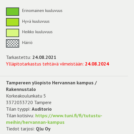
Erinomainen kuuluvuus
Hyvä kuuluvuus
Heikko kuuluvuus
Häiriö
Tarkastettu:
24.08.2021
Ylläpitotarkastus tehtävä viimeistään:
24.08.2024
Tampereen yliopisto Hervannan kampus /
Rakennustalo
Korkeakoulunkatu 5
3372033720 Tampere
Tilan tyyppi:
Auditorio
Tilan kotisivu:
https://www.tuni.fi/fi/tutustu-
meihin/hervannan-kampus
Tiedot tarjosi:
Qlu Oy