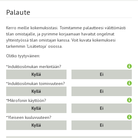
Palaute
Kerro meille kokemuksistasi. Toimitamme palautteesi välittömästi
tilan omistajalle, ja pyrimme korjaamaan havaitut ongelmat
yhteistyössä tilan omistajan kanssa. Voit kuvata kokemuksesi
tarkemmin 'Lisätietoja' osiossa.
Olitko tyytyväinen:
*Induktiosilmukan merkintään?
Kyllä
Ei
*Induktiosilmukan toimivuuteen?
Kyllä
Ei
*Mikrofonin käyttöön?
Kyllä
Ei
*Yleiseen kuuluvuuteen?
Kyllä
Ei