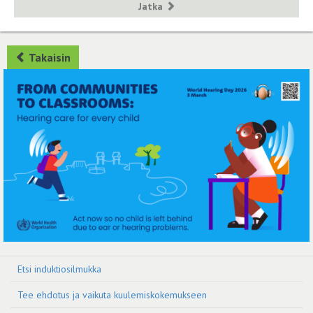
Jatka
Takaisin
Etsi induktiosilmukka
Tee ehdotus ja vaikuta kuulemiskokemukseen