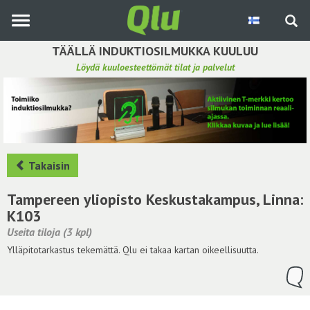
Siirry
pääsisältöön
TÄÄLLÄ INDUKTIOSILMUKKA KUULUU
Löydä kuuloesteettömät tilat ja palvelut
Etsi induktiosilmukka
Tee ehdotus ja vaikuta kuulemiskokemukseen
Hae ehdotuksia
Takaisin
Käyttöohje
Tampereen yliopisto Keskustakampus, Linna:
K103
Yhteydenottopyyntö
Useita tiloja (3 kpl)
Ylläpitotarkastus tekemättä. Qlu ei takaa kartan oikeellisuutta.
Kirjaudu sisään