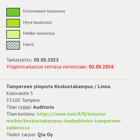
Erinomainen kuuluvuus
Hyvä kuuluvuus
Heikko kuuluvuus
Häiriö
Tarkastettu:
03.03.2023
Ylläpitotarkastus tehtävä viimeistään:
01.03.2026
Tampereen yliopisto Keskustakampus / Linna
Kalevantie 5
33100 Tampere
Tilan tyyppi:
Auditorio
Tilan kotisivu:
https://www.tuni.fi/fi/tutustu-
meihin/keskustakampus-tiedeyhteiso-tampereen-
sykkeessa
Tiedot tarjosi:
Qlu Oy