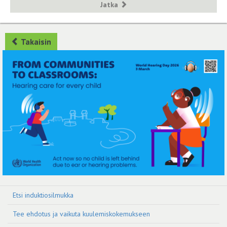
Jatka
Takaisin
Etsi induktiosilmukka
Tee ehdotus ja vaikuta kuulemiskokemukseen