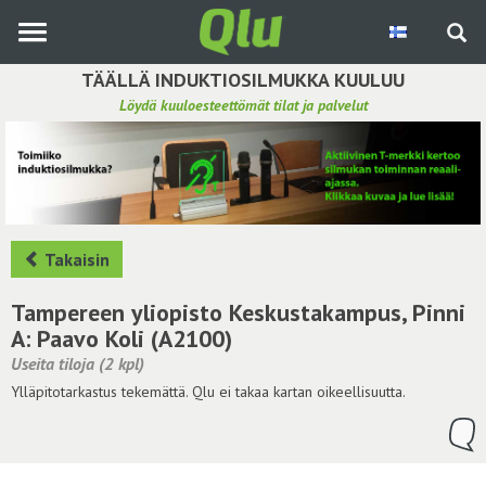
Siirry
pääsisältöön
TÄÄLLÄ INDUKTIOSILMUKKA KUULUU
Löydä kuuloesteettömät tilat ja palvelut
Etsi induktiosilmukka
Tee ehdotus ja vaikuta kuulemiskokemukseen
Hae ehdotuksia
Takaisin
Käyttöohje
Tampereen yliopisto Keskustakampus, Pinni
A: Paavo Koli (A2100)
Yhteydenottopyyntö
Useita tiloja (2 kpl)
Ylläpitotarkastus tekemättä. Qlu ei takaa kartan oikeellisuutta.
Kirjaudu sisään