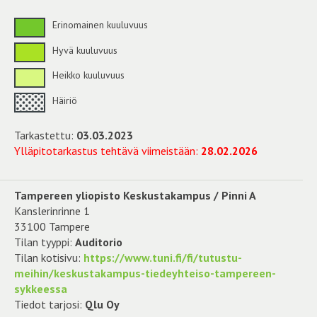
Erinomainen kuuluvuus
Hyvä kuuluvuus
Heikko kuuluvuus
Häiriö
Tarkastettu:
03.03.2023
Ylläpitotarkastus tehtävä viimeistään:
28.02.2026
Tampereen yliopisto Keskustakampus / Pinni A
Kanslerinrinne 1
33100 Tampere
Tilan tyyppi:
Auditorio
Tilan kotisivu:
https://www.tuni.fi/fi/tutustu-
meihin/keskustakampus-tiedeyhteiso-tampereen-
sykkeessa
Tiedot tarjosi:
Qlu Oy