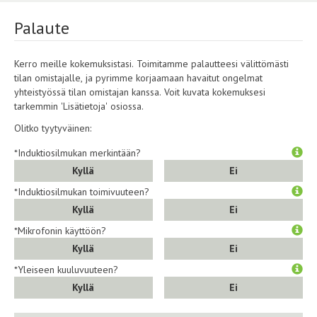
Palaute
Kerro meille kokemuksistasi. Toimitamme palautteesi välittömästi
tilan omistajalle, ja pyrimme korjaamaan havaitut ongelmat
yhteistyössä tilan omistajan kanssa. Voit kuvata kokemuksesi
tarkemmin 'Lisätietoja' osiossa.
Olitko tyytyväinen:
*Induktiosilmukan merkintään?
Kyllä
Ei
*Induktiosilmukan toimivuuteen?
Kyllä
Ei
*Mikrofonin käyttöön?
Kyllä
Ei
*Yleiseen kuuluvuuteen?
Kyllä
Ei