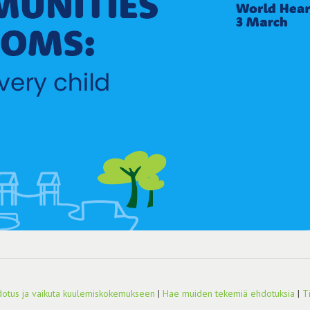
otus ja vaikuta kuulemiskokemukseen
|
Hae muiden tekemiä ehdotuksia
|
T