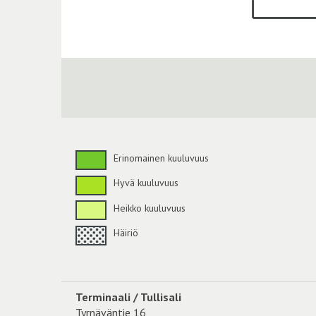
Erinomainen kuuluvuus
Hyvä kuuluvuus
Heikko kuuluvuus
Häiriö
Terminaali / Tullisali
Tyrnäväntie 16