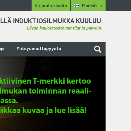
Kirjaudu sisään
Finnish
LLÄ INDUKTIOSILMUKKA KUULUU
Löydä kuuloesteettömät tilat ja palvelut
je
Yhteydenottopyyntö