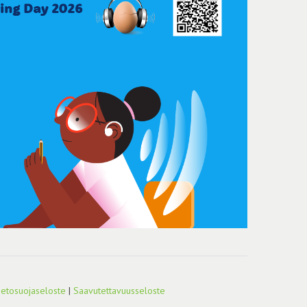
ietosuojaseloste
|
Saavutettavuusseloste