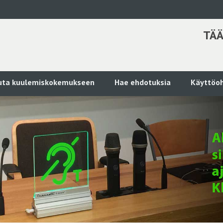
TÄÄ
kuta kuulemiskokemukseen
Hae ehdotuksia
Käyttöoh