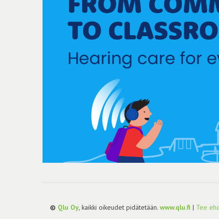
©
Qlu Oy
, kaikki oikeudet pidätetään.
www.qlu.fi
|
Tee ehd