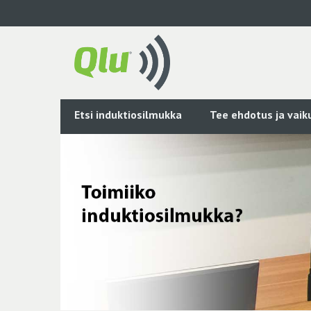
Siirry
pääsisältöön
Etsi induktiosilmukka
Tee ehdotus ja vai