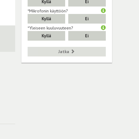
Kyllä
Ei
*Mikrofonin käyttöön?
Kyllä
Ei
*Yleiseen kuuluvuuteen?
Kyllä
Ei
Jatka