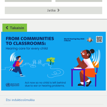
Jatka
Takaisin
Etsi induktiosilmukka