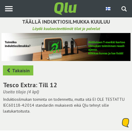
Siirry
pääsisältöön
TÄÄLLÄ INDUKTIOSILMUKKA KUULUU
Löydä kuuloesteettömät tilat ja palvelut
Etsi induktiosilmukka
Tee ehdotus ja vaikuta kuulemiskokemukseen
Hae ehdotuksia
Takaisin
Käyttöohje
Tesco Extra: Till 12
Useita tiloja (4 kpl)
Yhteydenottopyyntö
Induktiosilmukan toiminta on todennettu, mutta sitä EI OLE TESTATTU
IEC60118-4:2014 standardin mukaisesti eikä Qlu tehnyt sille
Kirjaudu sisään
laatukartoitusta.