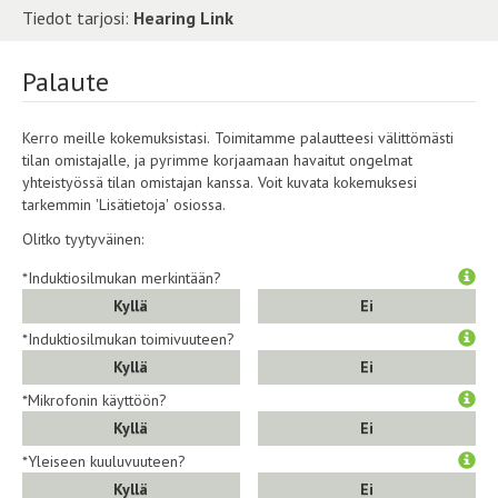
Tiedot tarjosi:
Hearing Link
Palaute
Kerro meille kokemuksistasi. Toimitamme palautteesi välittömästi
tilan omistajalle, ja pyrimme korjaamaan havaitut ongelmat
yhteistyössä tilan omistajan kanssa. Voit kuvata kokemuksesi
tarkemmin 'Lisätietoja' osiossa.
Olitko tyytyväinen:
*Induktiosilmukan merkintään?
Kyllä
Ei
*Induktiosilmukan toimivuuteen?
Kyllä
Ei
*Mikrofonin käyttöön?
Kyllä
Ei
*Yleiseen kuuluvuuteen?
Kyllä
Ei