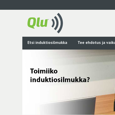
Siirry
pääsisältöön
Etsi induktiosilmukka
Tee ehdotus ja vai