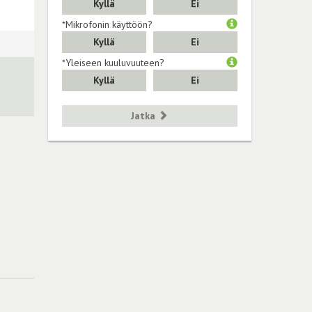
Kyllä
Ei
*Mikrofonin käyttöön?
Kyllä
Ei
*Yleiseen kuuluvuuteen?
Kyllä
Ei
Jatka