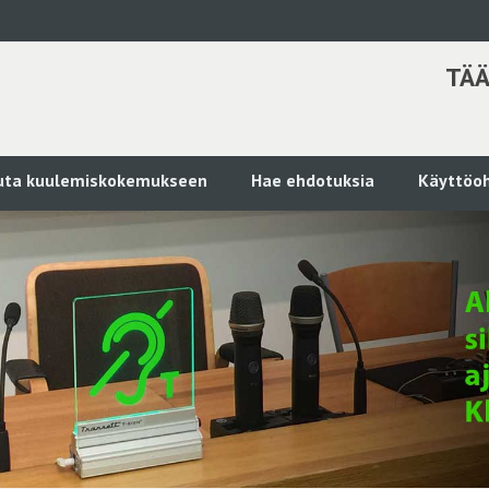
TÄÄ
kuta kuulemiskokemukseen
Hae ehdotuksia
Käyttöoh