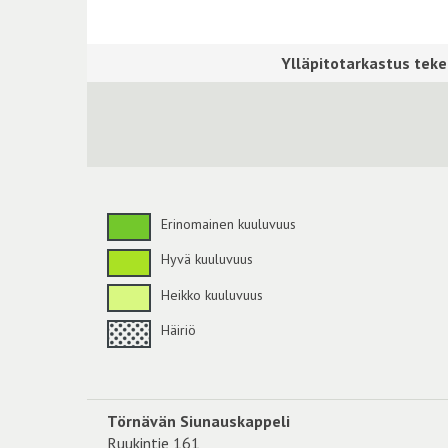
Erinomainen kuuluvuus
Hyvä kuuluvuus
Heikko kuuluvuus
Häiriö
Törnävän Siunauskappeli
Ruukintie 161