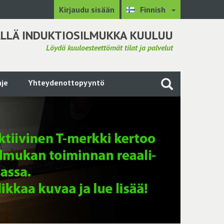
Kirjaudu sisään
Finnish
LLÄ INDUKTIOSILMUKKA KUULUU
Löydä kuuloesteettömät tilat ja palvelut
je
Yhteydenottopyyntö