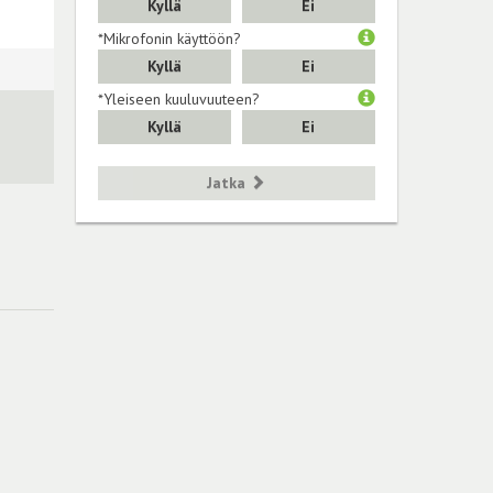
Kyllä
Ei
*Mikrofonin käyttöön?
Kyllä
Ei
*Yleiseen kuuluvuuteen?
Kyllä
Ei
Jatka