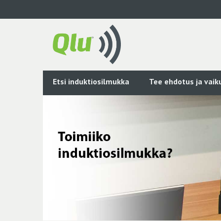
Siirry
pääsisältöön
Etsi induktiosilmukka
Tee ehdotus ja vai