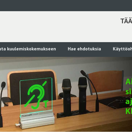
TÄÄ
kuta kuulemiskokemukseen
Hae ehdotuksia
Käyttöoh