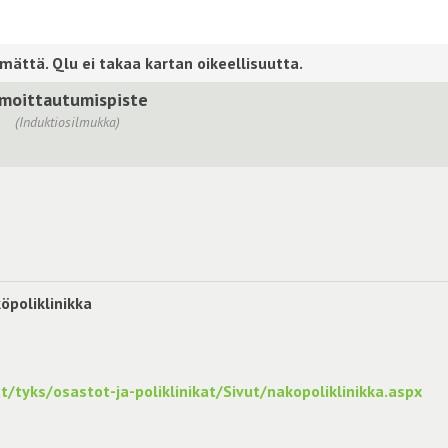
lmoittautumispiste
(Induktiosilmukka)
öpoliklinikka
t/tyks/osastot-ja-poliklinikat/Sivut/nakopoliklinikka.aspx