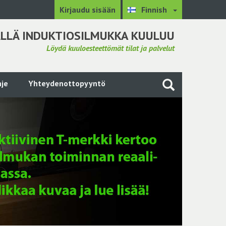
Kirjaudu sisään
Finnish
LLÄ INDUKTIOSILMUKKA KUULUU
Löydä kuuloesteettömät tilat ja palvelut
je
Yhteydenottopyyntö