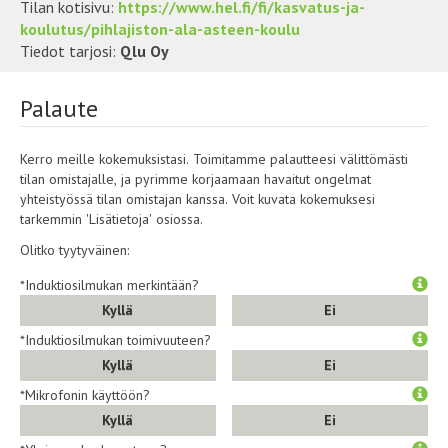
Tilan kotisivu:
https://www.hel.fi/fi/kasvatus-ja-
koulutus/pihlajiston-ala-asteen-koulu
Tiedot tarjosi:
Qlu Oy
Palaute
Kerro meille kokemuksistasi. Toimitamme palautteesi välittömästi
tilan omistajalle, ja pyrimme korjaamaan havaitut ongelmat
yhteistyössä tilan omistajan kanssa. Voit kuvata kokemuksesi
tarkemmin 'Lisätietoja' osiossa.
Olitko tyytyväinen:
*Induktiosilmukan merkintään?
Kyllä
Ei
*Induktiosilmukan toimivuuteen?
Kyllä
Ei
*Mikrofonin käyttöön?
Kyllä
Ei