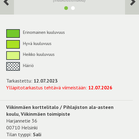
(Induktiosilmukka)
Erinomainen kuuluvuus
Hyvä kuuluvuus
Heikko kuuluvuus
Häiriö
Tarkastettu:
12.07.2023
Ylläpitotarkastus tehtävä viimeistään:
12.07.2026
Viikinmäen korttelitalo / Pihlajiston ala-asteen
koulu, Viikinmäen toimipiste
Harjannetie 36
00710 Helsinki
Tilan tyyppi:
Sali