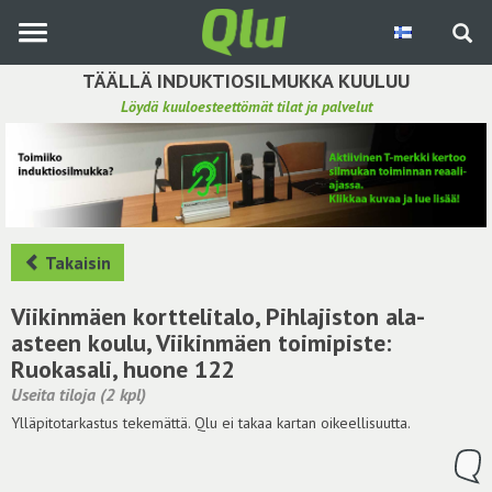
Siirry
pääsisältöön
TÄÄLLÄ INDUKTIOSILMUKKA KUULUU
Löydä kuuloesteettömät tilat ja palvelut
Etsi induktiosilmukka
Tee ehdotus ja vaikuta kuulemiskokemukseen
Hae ehdotuksia
Takaisin
Käyttöohje
Viikinmäen korttelitalo, Pihlajiston ala-
asteen koulu, Viikinmäen toimipiste:
Yhteydenottopyyntö
Ruokasali, huone 122
Useita tiloja (2 kpl)
Kirjaudu sisään
Ylläpitotarkastus tekemättä. Qlu ei takaa kartan oikeellisuutta.