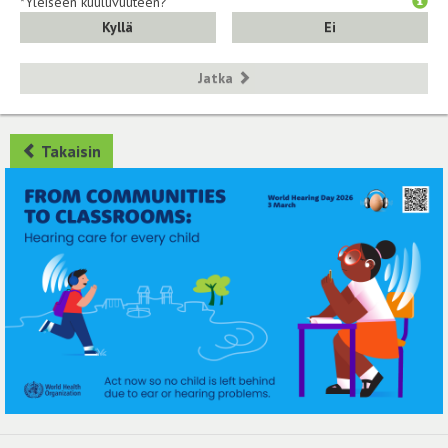
*Yleiseen kuuluvuuteen?
Kyllä
Ei
Jatka
Takaisin