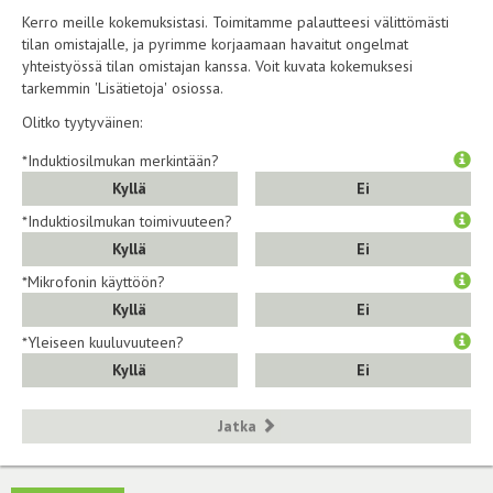
Kerro meille kokemuksistasi. Toimitamme palautteesi välittömästi
tilan omistajalle, ja pyrimme korjaamaan havaitut ongelmat
yhteistyössä tilan omistajan kanssa. Voit kuvata kokemuksesi
tarkemmin 'Lisätietoja' osiossa.
Olitko tyytyväinen:
*Induktiosilmukan merkintään?
Kyllä
Ei
*Induktiosilmukan toimivuuteen?
Kyllä
Ei
*Mikrofonin käyttöön?
Kyllä
Ei
*Yleiseen kuuluvuuteen?
Kyllä
Ei
Jatka