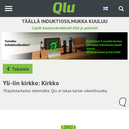
Siirry
pääsisältöön
TÄÄLLÄ INDUKTIOSILMUKKA KUULUU
Löydä kuuloesteettömät tilat ja palvelut
Etsi induktiosilmukka
Tee ehdotus ja vaikuta kuulemiskokemukseen
Hae ehdotuksia
Takaisin
Käyttöohje
Yli-Iin kirkko: Kirkko
Yhteydenottopyyntö
Ylläpitotarkastus tekemättä. Qlu ei takaa kartan oikeellisuutta.
Kirjaudu sisään