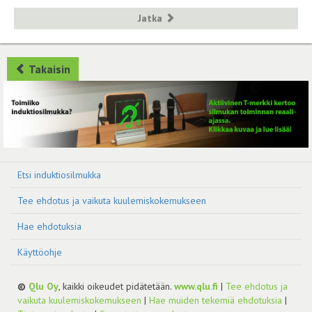
Jatka
Takaisin
Etsi induktiosilmukka
Tee ehdotus ja vaikuta kuulemiskokemukseen
Hae ehdotuksia
Käyttöohje
©
Qlu Oy
, kaikki oikeudet pidätetään.
www.qlu.fi
|
Tee ehdotus ja
vaikuta kuulemiskokemukseen
|
Hae muiden tekemiä ehdotuksia
|